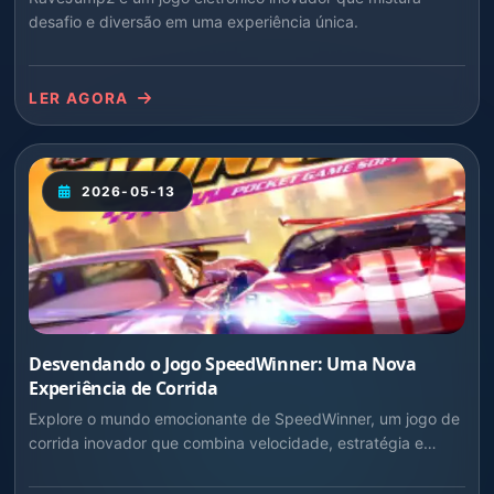
desafio e diversão em uma experiência única.
LER AGORA
2026-05-13
Desvendando o Jogo SpeedWinner: Uma Nova
Experiência de Corrida
Explore o mundo emocionante de SpeedWinner, um jogo de
corrida inovador que combina velocidade, estratégia e
adrenalina.