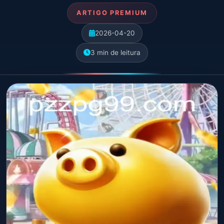
ARTIGO PREMIUM
2026-04-20
3 min de leitura