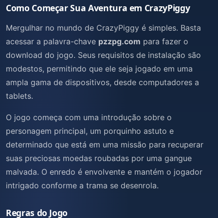
Como Começar Sua Aventura em CrazyPiggy
Mergulhar no mundo de CrazyPiggy é simples. Basta
acessar a palavra-chave
pzzpg.com
para fazer o
download do jogo. Seus requisitos de instalação são
modestos, permitindo que ele seja jogado em uma
ampla gama de dispositivos, desde computadores a
tablets.
O jogo começa com uma introdução sobre o
personagem principal, um porquinho astuto e
determinado que está em uma missão para recuperar
suas preciosas moedas roubadas por uma gangue
malvada. O enredo é envolvente e mantém o jogador
intrigado conforme a trama se desenrola.
Regras do Jogo