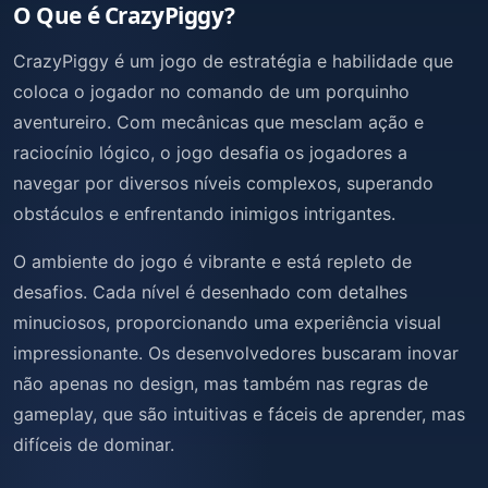
O Que é CrazyPiggy?
CrazyPiggy é um jogo de estratégia e habilidade que
coloca o jogador no comando de um porquinho
aventureiro. Com mecânicas que mesclam ação e
raciocínio lógico, o jogo desafia os jogadores a
navegar por diversos níveis complexos, superando
obstáculos e enfrentando inimigos intrigantes.
O ambiente do jogo é vibrante e está repleto de
desafios. Cada nível é desenhado com detalhes
minuciosos, proporcionando uma experiência visual
impressionante. Os desenvolvedores buscaram inovar
não apenas no design, mas também nas regras de
gameplay, que são intuitivas e fáceis de aprender, mas
difíceis de dominar.