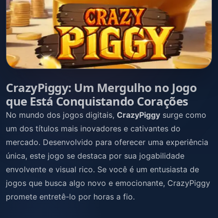
CrazyPiggy: Um Mergulho no Jogo
que Está Conquistando Corações
No mundo dos jogos digitais,
CrazyPiggy
surge como
um dos títulos mais inovadores e cativantes do
mercado. Desenvolvido para oferecer uma experiência
única, este jogo se destaca por sua jogabilidade
envolvente e visual rico. Se você é um entusiasta de
jogos que busca algo novo e emocionante, CrazyPiggy
promete entretê-lo por horas a fio.