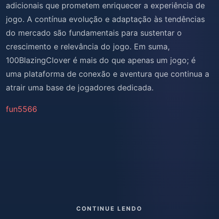
adicionais que prometem enriquecer a experiência de
jogo. A contínua evolução e adaptação às tendências
do mercado são fundamentais para sustentar o
crescimento e relevância do jogo. Em suma,
100BlazingClover é mais do que apenas um jogo; é
uma plataforma de conexão e aventura que continua a
atrair uma base de jogadores dedicada.
fun5566
CONTINUE LENDO