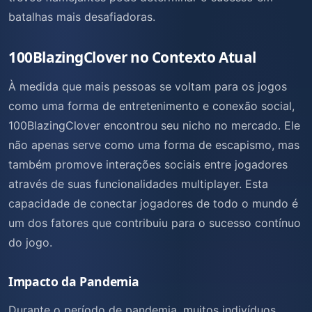
batalhas mais desafiadoras.
100BlazingClover no Contexto Atual
À medida que mais pessoas se voltam para os jogos
como uma forma de entretenimento e conexão social,
100BlazingClover encontrou seu nicho no mercado. Ele
não apenas serve como uma forma de escapismo, mas
também promove interações sociais entre jogadores
através de suas funcionalidades multiplayer. Esta
capacidade de conectar jogadores de todo o mundo é
um dos fatores que contribuiu para o sucesso contínuo
do jogo.
Impacto da Pandemia
Durante o período de pandemia, muitos indivíduos