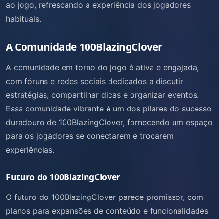
ao jogo, refrescando a experiência dos jogadores
habituais.
A Comunidade 100BlazingClover
A comunidade em torno do jogo é ativa e engajada,
com fóruns e redes sociais dedicados a discutir
estratégias, compartilhar dicas e organizar eventos.
Essa comunidade vibrante é um dos pilares do sucesso
duradouro de 100BlazingClover, fornecendo um espaço
para os jogadores se conectarem e trocarem
experiências.
Futuro do 100BlazingClover
O futuro do 100BlazingClover parece promissor, com
planos para expansões de conteúdo e funcionalidades