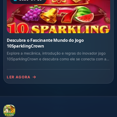
Descubra o Fascinante Mundo do Jogo
10SparklingCrown
Explore a mecânica, introdução e regras do inovador jogo
10SparklingCrown e descubra como ele se conecta com a
atualidade.
LER AGORA