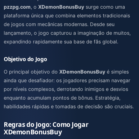
pzzpg.com
, o
XDemonBonusBuy
surge como uma
plataforma única que combina elementos tradicionais
de jogos com mecânicas modernas. Desde seu
lançamento, o jogo capturou a imaginação de muitos,
expandindo rapidamente sua base de fãs global.
Objetivo do Jogo
O principal objetivo do
XDemonBonusBuy
é simples
ainda que desafiador: os jogadores precisam navegar
por níveis complexos, derrotando inimigos e desvios
enquanto acumulam pontos de bônus. Estratégia,
habilidades rápidas e tomadas de decisão são cruciais.
Regras do Jogo: Como Jogar
XDemonBonusBuy