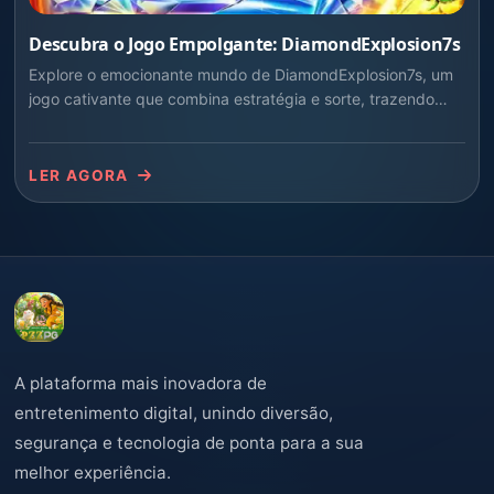
Descubra o Jogo Empolgante: DiamondExplosion7s
Explore o emocionante mundo de DiamondExplosion7s, um
jogo cativante que combina estratégia e sorte, trazendo
uma experiência única e imersiva.
LER AGORA
A plataforma mais inovadora de
entretenimento digital, unindo diversão,
segurança e tecnologia de ponta para a sua
melhor experiência.