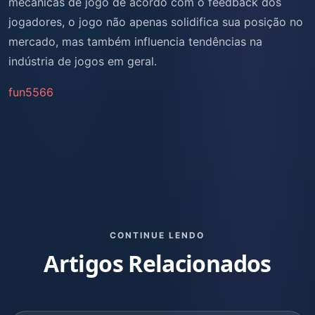
mecânicas de jogo de acordo com o feedback dos
jogadores, o jogo não apenas solidifica sua posição no
mercado, mas também influencia tendências na
indústria de jogos em geral.
fun5566
CONTINUE LENDO
Artigos Relacionados