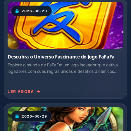
2026-06-20
Descubra o Universo Fascinante do Jogo FaFaFa
Explore o mundo de FaFaFa: um jogo inovador que cativa
jogadores com suas regras únicas e desafios dinâmicos.
Entenda como jogar e quais são as estratégias para vencer.
LER AGORA
2026-06-29