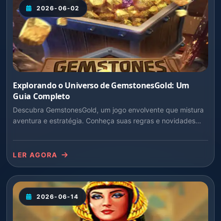
2026-06-02
Explorando o Universo de GemstonesGold: Um
Guia Completo
Descubra GemstonesGold, um jogo envolvente que mistura
aventura e estratégia. Conheça suas regras e novidades
atuais.
LER AGORA
2026-06-14