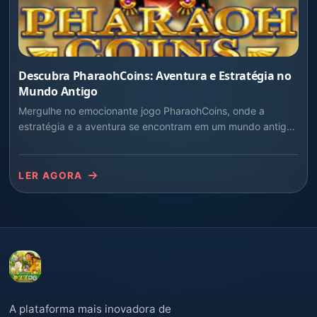
Descubra PharaohCoins: Aventura e Estratégia no
Mundo Antigo
Mergulhe no emocionante jogo PharaohCoins, onde a
estratégia e a aventura se encontram em um mundo antigo
cheio de mistérios e tesouros.
LER AGORA
A plataforma mais inovadora de