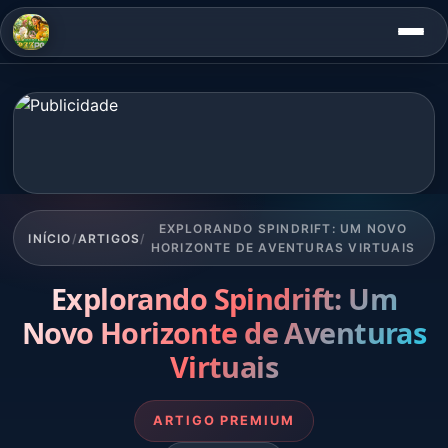
EXPLORANDO SPINDRIFT: UM NOVO
INÍCIO
/
ARTIGOS
/
HORIZONTE DE AVENTURAS VIRTUAIS
Explorando Spindrift: Um
Novo Horizonte de Aventuras
Virtuais
ARTIGO PREMIUM