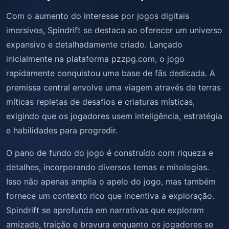
Com o aumento do interesse por jogos digitais
imersivos, Spindrift se destaca ao oferecer um universo
expansivo e detalhadamente criado. Lançado
inicialmente na plataforma pzzpg.com, o jogo
rapidamente conquistou uma base de fãs dedicada. A
premissa central envolve uma viagem através de terras
míticas repletas de desafios e criaturas místicas,
exigindo que os jogadores usem inteligência, estratégia
e habilidades para progredir.
O pano de fundo do jogo é construído com riqueza e
detalhes, incorporando diversos temas e mitologias.
Isso não apenas amplia o apelo do jogo, mas também
fornece um contexto rico que incentiva a exploração.
Spindrift se aprofunda em narrativas que exploram
amizade, traição e bravura enquanto os jogadores se