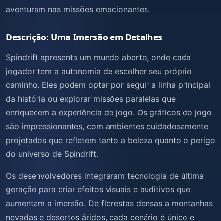
aventuram nas missões emocionantes.
Descrição: Uma Imersão em Detalhes
Spindrift apresenta um mundo aberto, onde cada
jogador tem a autonomia de escolher seu próprio
caminho. Eles podem optar por seguir a linha principal
da história ou explorar missões paralelas que
enriquecem a experiência de jogo. Os gráficos do jogo
são impressionantes, com ambientes cuidadosamente
projetados que refletem tanto a beleza quanto o perigo
do universo de Spindrift.
Os desenvolvedores integraram tecnologia de última
geração para criar efeitos visuais e auditivos que
aumentam a imersão. De florestas densas a montanhas
nevadas e desertos áridos, cada cenário é único e