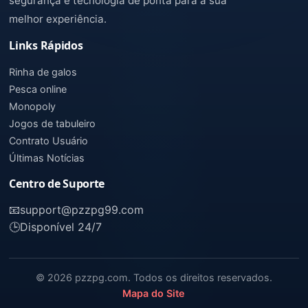
segurança e tecnologia de ponta para a sua
melhor experiência.
Links Rápidos
Rinha de galos
Pesca online
Monopoly
Jogos de tabuleiro
Contrato Usuário
Últimas Notícias
Centro de Suporte
📧
support@pzzpg99.com
🕒
Disponível 24/7
© 2026 pzzpg.com. Todos os direitos reservados.
Mapa do Site