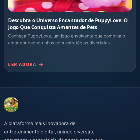
Descubra o Universo Encantador de PuppyLove: O
Jogo Que Conquista Amantes de Pets
Conheça PuppyLove, um jogo envolvente que combina o
amor por cachorrinhos com estratégias divertidas.
Descubra as regras e como mergulhar nesta aventura
encantadora.
LER AGORA
A plataforma mais inovadora de
entretenimento digital, unindo diversão,