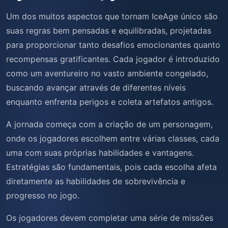
Um dos muitos aspectos que tornam IceAge único são
suas regras bem pensadas e equilibradas, projetadas
para proporcionar tanto desafios emocionantes quanto
recompensas gratificantes. Cada jogador é introduzido
como um aventureiro no vasto ambiente congelado,
buscando avançar através de diferentes níveis
enquanto enfrenta perigos e coleta artefatos antigos.
A jornada começa com a criação de um personagem,
onde os jogadores escolhem entre várias classes, cada
uma com suas próprias habilidades e vantagens.
Estratégias são fundamentais, pois cada escolha afeta
diretamente as habilidades de sobrevivência e
progresso no jogo.
Os jogadores devem completar uma série de missões