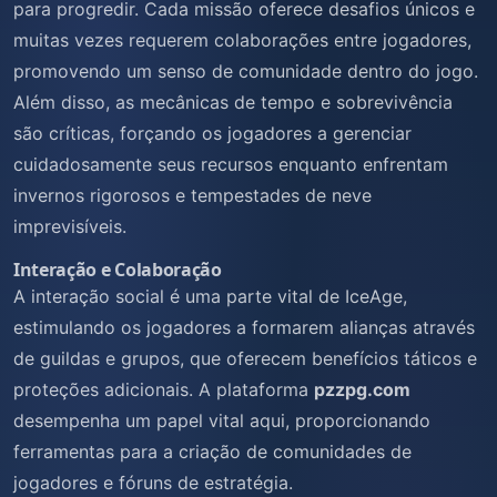
para progredir. Cada missão oferece desafios únicos e
muitas vezes requerem colaborações entre jogadores,
promovendo um senso de comunidade dentro do jogo.
Além disso, as mecânicas de tempo e sobrevivência
são críticas, forçando os jogadores a gerenciar
cuidadosamente seus recursos enquanto enfrentam
invernos rigorosos e tempestades de neve
imprevisíveis.
Interação e Colaboração
A interação social é uma parte vital de IceAge,
estimulando os jogadores a formarem alianças através
de guildas e grupos, que oferecem benefícios táticos e
proteções adicionais. A plataforma
pzzpg.com
desempenha um papel vital aqui, proporcionando
ferramentas para a criação de comunidades de
jogadores e fóruns de estratégia.