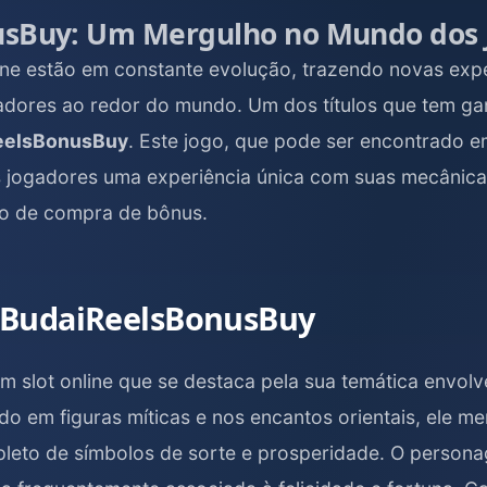
sBuy: Um Mergulho no Mundo dos 
ine estão em constante evolução, trazendo novas expe
adores ao redor do mundo. Um dos títulos que tem g
eelsBonusBuy
. Este jogo, que pode ser encontrado 
s jogadores uma experiência única com suas mecânica
o de compra de bônus.
 BudaiReelsBonusBuy
 slot online que se destaca pela sua temática envolve
do em figuras míticas e nos encantos orientais, ele m
leto de símbolos de sorte e prosperidade. O persona