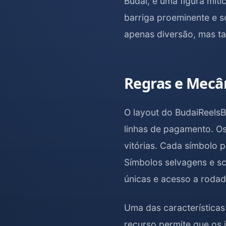
Budai, é uma figura míti
barriga proeminente e s
apenas diversão, mas t
Regras e Mecâ
O layout do BudaiReelsB
linhas de pagamento. Os
vitórias. Cada símbolo p
Símbolos selvagens e s
únicas e acesso a roda
Uma das característica
recurso permite que os