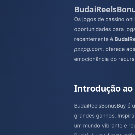
BudaiReelsBonu
Os jogos de cassino onl
oportunidades para jog
recentemente é
BudaiR
pzzpg.com
, oferece ao
emocionância do recurs
Introdução ao
BudaiReelsBonusBuy é um
grandes ganhos. Inspira
um mundo vibrante e rep