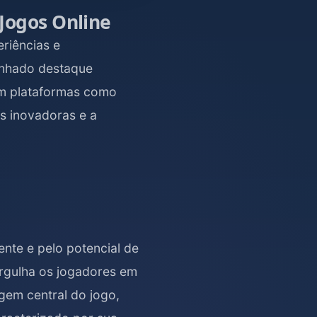
Jogos Online
riências e
anhado destaque
em plataformas como
s inovadoras e a
nte e pelo potencial de
ergulha os jogadores em
gem central do jogo,