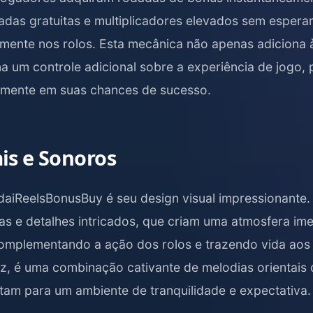
das gratuitas e multiplicadores elevados sem espera
mente nos rolos. Esta mecânica não apenas adiciona
um controle adicional sobre a experiência de jogo, 
tamente em suas chances de sucesso.
is e Sonoros
iReelsBonusBuy é seu design visual impressionante. 
as e detalhes intricados, que criam uma atmosfera im
complementando a ação dos rolos e trazendo vida aos
vez, é uma combinação cativante de melodias orientai
tam para um ambiente de tranquilidade e expectativa.