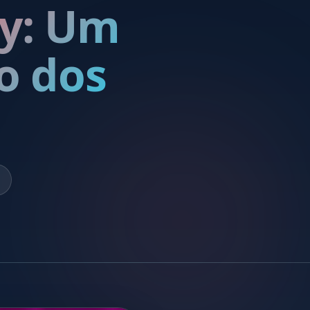
y: Um
o dos