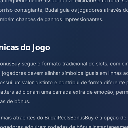
ca frequentemente associada à felicidade e fortuna. C
orriso contagiante, Budai guia os jogadores através d
ambém chances de ganhos impressionantes.
nicas do Jogo
onusBuy segue o formato tradicional de slots, com cin
 jogadores devem alinhar símbolos iguais em linhas ad
ossui um valor distinto e contribui de forma diferente 
catters adicionam uma camada extra de emoção, per
das de bônus.
s mais atraentes do BudaiReelsBonusBuy é a opção de
 jogadores adquiram rodadas de bônus instantaneame