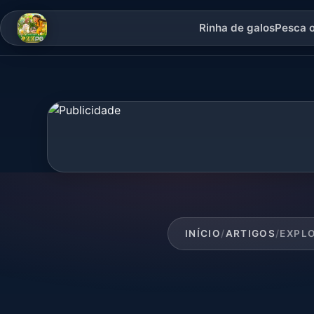
Rinha de galos
Pesca o
INÍCIO
/
ARTIGOS
/
EXPL