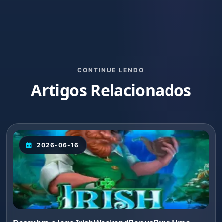
CONTINUE LENDO
Artigos Relacionados
2026-06-16