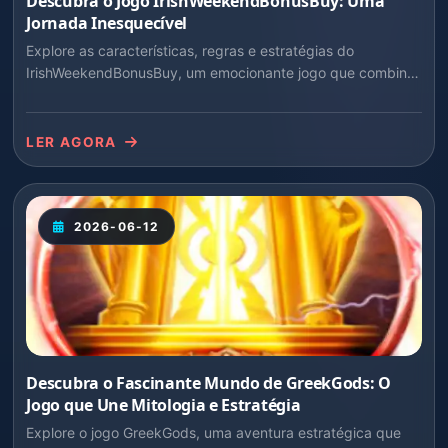
Descubra o Jogo IrishWeekendBonusBuy: Uma
Jornada Inesquecível
Explore as características, regras e estratégias do
IrishWeekendBonusBuy, um emocionante jogo que combina
diversão e desafios.
LER AGORA
2026-06-12
Descubra o Fascinante Mundo de GreekGods: O
Jogo que Une Mitologia e Estratégia
Explore o jogo GreekGods, uma aventura estratégica que