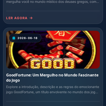
mergulha você no mundo místico dos deuses gregos, com
regras intrigantes e uma narrativa envolvente.
LER AGORA
2026-06-18
GoodFortune: Um Mergulho no Mundo Fascinante
do Jogo
Explore a introdução, descrição e as regras do emocionante
jogo GoodFortune, um título envolvente no mundo dos jogos
online.