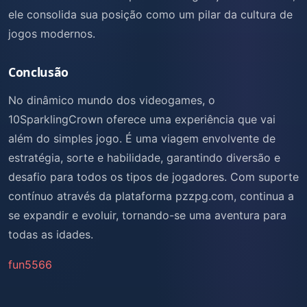
ele consolida sua posição como um pilar da cultura de
jogos modernos.
Conclusão
No dinâmico mundo dos videogames, o
10SparklingCrown oferece uma experiência que vai
além do simples jogo. É uma viagem envolvente de
estratégia, sorte e habilidade, garantindo diversão e
desafio para todos os tipos de jogadores. Com suporte
contínuo através da plataforma pzzpg.com, continua a
se expandir e evoluir, tornando-se uma aventura para
todas as idades.
fun5566